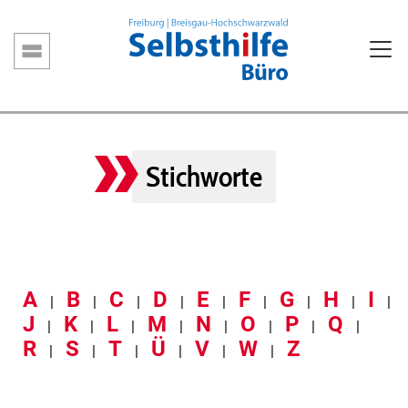
Direkt
zum
Inhalt
Hauptnavigation
Stichworte
A
B
C
D
E
F
G
H
I
|
|
|
|
|
|
|
|
|
J
K
L
M
N
O
P
Q
|
|
|
|
|
|
|
|
R
S
T
Ü
V
W
Z
|
|
|
|
|
|