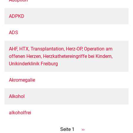
ADPKD
ADS
AHF, HTX, Transplantation, Herz-OP, Operation am
offenen Herzen, Herzkathetereingriffe bei Kindern,
Unikinderklinik Freiburg
Akromegalie
Alkohol
alkoholfrei
Seitennummerierung
Seite 1
Nächste
››