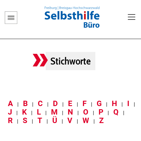
Direkt
zum
Inhalt
Hauptnavigation
Stichworte
A
B
C
D
E
F
G
H
I
|
|
|
|
|
|
|
|
|
J
K
L
M
N
O
P
Q
|
|
|
|
|
|
|
|
R
S
T
Ü
V
W
Z
|
|
|
|
|
|