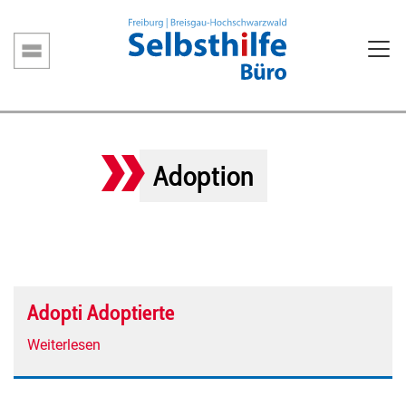
Direkt
zum
Inhalt
Hauptnavigation
Adoption
Adopti Adoptierte
Weiterlesen
über
Adopti
Adoptierte