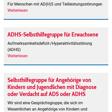
Für Menschen mit AD(H)S und Teilleistungsstörungen
Weiterlesen
über
SeHT
Regio
Freiburg
ADHS-Selbsthilfegruppe für Erwachsene
e.V.
Selbsthilfeverein
Aufmerksamkeitsdefizit-/Hyperaktivitätsstörung
bei
(ADHS)
Teilleistungsschwächen,
Weiterlesen
über
Wahrnehmungsstörungen
ADHS-
und
Selbsthilfegruppe
Aufmerksamkeitsdefizitsyndrom
für
Selbsthilfegruppe für Angehörige von
(AD(H)S)
Erwachsene
Kindern und Jugendlichen mit Diagnose
oder Verdacht auf ADS oder ADHS
Wir sind eine Gesprächsgruppe, die sich im
Wesentlichen an Angehörige von Kindern und