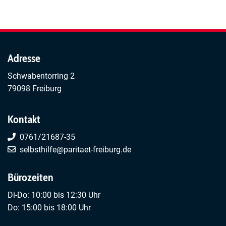
Neurodivers
oder
-
ADHS
Spaziergang
Neurodivers
Freiburg
Adresse
Schwabentorring 2
79098 Freiburg
Kontakt
0761/21687-35
selbsthilfe@paritaet-freiburg.de
Bürozeiten
Di-Do: 10:00 bis 12:30 Uhr
Do: 15:00 bis 18:00 Uhr