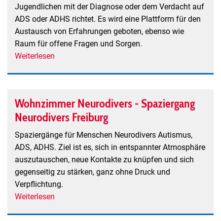
Jugendlichen mit der Diagnose oder dem Verdacht auf
ADS oder ADHS richtet. Es wird eine Plattform für den
Austausch von Erfahrungen geboten, ebenso wie
Raum für offene Fragen und Sorgen.
Weiterlesen
über
Selbsthilfegruppe
für
Angehörige
Wohnzimmer Neurodivers - Spaziergang
von
Neurodivers Freiburg
Kindern
und
Spaziergänge für Menschen Neurodivers Autismus,
Jugendlichen
ADS, ADHS. Ziel ist es, sich in entspannter Atmosphäre
mit
auszutauschen, neue Kontakte zu knüpfen und sich
Diagnose
gegenseitig zu stärken, ganz ohne Druck und
oder
Verpflichtung.
Verdacht
Weiterlesen
über
auf
Wohnzimmer
ADS