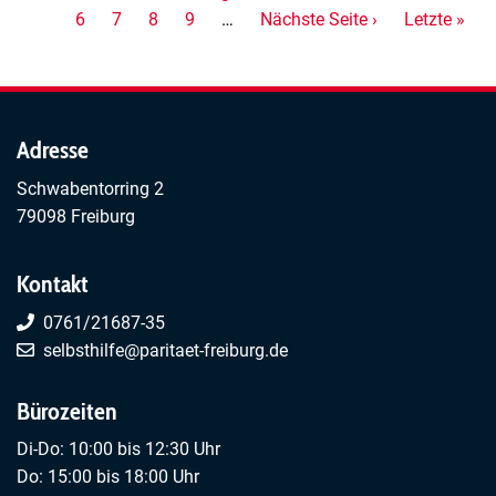
Alkoholiker
Seite
6
Seite
Seite
7
Seite
8
Seite
Seite
9
…
Nächste
Nächste Seite ›
Seite
Letzte
Letzte »
Waldshut
Seite
Seite
Adresse
Schwabentorring 2
79098 Freiburg
Kontakt
0761/21687-35
selbsthilfe@paritaet-freiburg.de
Bürozeiten
Di-Do: 10:00 bis 12:30 Uhr
Do: 15:00 bis 18:00 Uhr