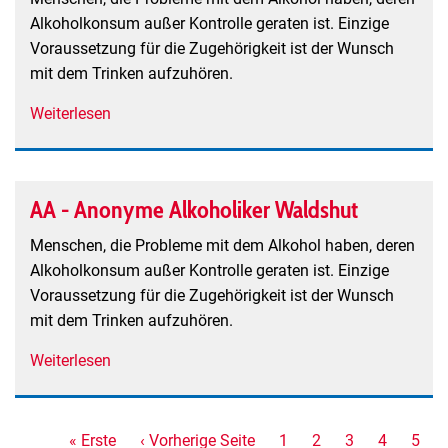
Neustadt
Alkoholkonsum außer Kontrolle geraten ist. Einzige
Voraussetzung für die Zugehörigkeit ist der Wunsch
mit dem Trinken aufzuhören.
Weiterlesen
über
AA
-
Anonyme
AA - Anonyme Alkoholiker Waldshut
Alkoholiker
Waldkirch
Menschen, die Probleme mit dem Alkohol haben, deren
Alkoholkonsum außer Kontrolle geraten ist. Einzige
Voraussetzung für die Zugehörigkeit ist der Wunsch
mit dem Trinken aufzuhören.
Weiterlesen
über
AA
-
Anonyme
Seitennummerierung
Erste
« Erste
Vorherige
‹ Vorherige Seite
Seite
1
Aktuelle
2
Seite
3
Seite
4
Seite
5