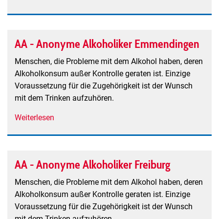
AA
-
Anonyme
AA - Anonyme Alkoholiker Emmendingen
Alkoholiker
Breisach
Menschen, die Probleme mit dem Alkohol haben, deren
Alkoholkonsum außer Kontrolle geraten ist. Einzige
Voraussetzung für die Zugehörigkeit ist der Wunsch
mit dem Trinken aufzuhören.
Weiterlesen
über
AA
-
Anonyme
AA - Anonyme Alkoholiker Freiburg
Alkoholiker
Emmendingen
Menschen, die Probleme mit dem Alkohol haben, deren
Alkoholkonsum außer Kontrolle geraten ist. Einzige
Voraussetzung für die Zugehörigkeit ist der Wunsch
mit dem Trinken aufzuhören.