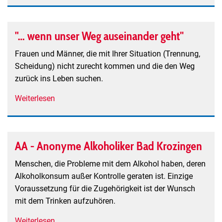
"Wildblume"
-
Selbsthilfegruppe
"… wenn unser Weg auseinander geht"
für
Eltern
Frauen und Männer, die mit Ihrer Situation (Trennung,
von
Scheidung) nicht zurecht kommen und die den Weg
Kindern
zurück ins Leben suchen.
und
Weiterlesen
über
Jugendlichen
"…
mit
wenn
Essstörungen
unser
AA - Anonyme Alkoholiker Bad Krozingen
Weg
auseinander
Menschen, die Probleme mit dem Alkohol haben, deren
geht"
Alkoholkonsum außer Kontrolle geraten ist. Einzige
Voraussetzung für die Zugehörigkeit ist der Wunsch
mit dem Trinken aufzuhören.
Weiterlesen
über