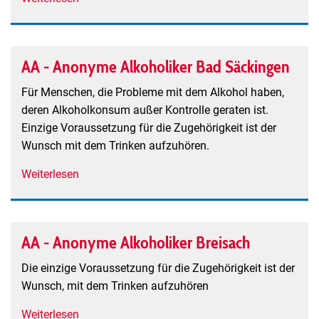
AA
-
Anonyme
AA - Anonyme Alkoholiker Bad Säckingen
Alkoholiker
Bad
Für Menschen, die Probleme mit dem Alkohol haben,
Krozingen
deren Alkoholkonsum außer Kontrolle geraten ist.
Einzige Voraussetzung für die Zugehörigkeit ist der
Wunsch mit dem Trinken aufzuhören.
Weiterlesen
über
AA
-
Anonyme
AA - Anonyme Alkoholiker Breisach
Alkoholiker
Bad
Die einzige Voraussetzung für die Zugehörigkeit ist der
Säckingen
Wunsch, mit dem Trinken aufzuhören
Weiterlesen
über