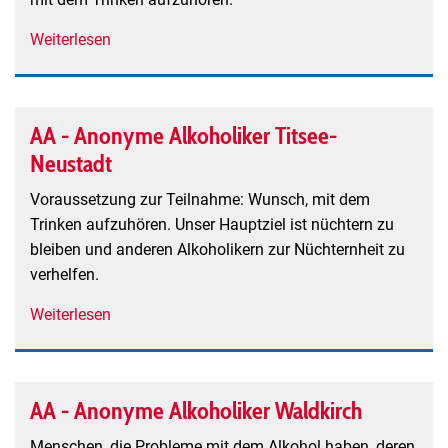
Weiterlesen
über
AA
-
Anonyme
AA - Anonyme Alkoholiker Titsee-
Alkoholiker
Neustadt
Freiburg
Voraussetzung zur Teilnahme: Wunsch, mit dem
Trinken aufzuhören. Unser Hauptziel ist nüchtern zu
bleiben und anderen Alkoholikern zur Nüchternheit zu
verhelfen.
Weiterlesen
über
AA
-
Anonyme
AA - Anonyme Alkoholiker Waldkirch
Alkoholiker
Titsee-
Menschen, die Probleme mit dem Alkohol haben, deren