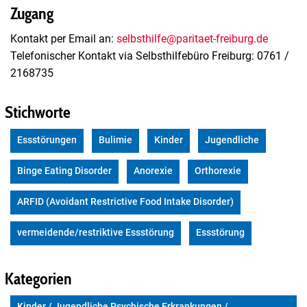
Zugang
Kontakt per Email an:
selbsthilfe@paritaet-freiburg.de
Telefonischer Kontakt via Selbsthilfebüro Freiburg: 0761 /
2168735
Stichworte
Essstörungen
Bulimie
Kinder
Jugendliche
Binge Eating Disorder
Anorexie
Orthorexie
ARFID (Avoidant Restrictive Food Intake Disorder)
vermeidende/restriktive Essstörung
Essstörung
Kategorien
Kinder / Jugendliche Psychische Erkrankungen /