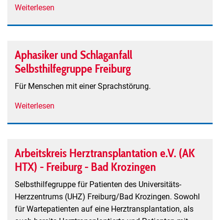
Weiterlesen
über
Anonyme
Spieler
Aphasiker und Schlaganfall
Selbsthilfegruppe Freiburg
Für Menschen mit einer Sprachstörung.
Weiterlesen
über
Aphasiker
und
Schlaganfall
Arbeitskreis Herztransplantation e.V. (AK
Selbsthilfegruppe
HTX) - Freiburg - Bad Krozingen
Freiburg
Selbsthilfegruppe für Patienten des Universitäts-
Herzzentrums (UHZ) Freiburg/Bad Krozingen. Sowohl
für Wartepatienten auf eine Herztransplantation, als