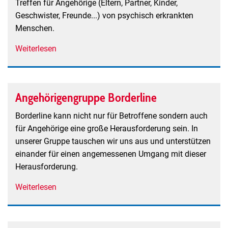
Treffen für Angehörige (Eltern, Partner, Kinder,
Geschwister, Freunde...) von psychisch erkrankten
Menschen.
Weiterlesen
über
Angehörige
psychisch
erkrankter
Angehörigengruppe Borderline
Menschen
Borderline kann nicht nur für Betroffene sondern auch
für Angehörige eine große Herausforderung sein. In
unserer Gruppe tauschen wir uns aus und unterstützen
einander für einen angemessenen Umgang mit dieser
Herausforderung.
Weiterlesen
über
Angehörigengruppe
Borderline