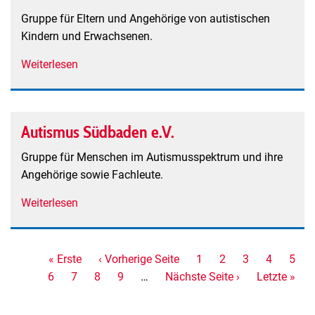
bifida
Gruppe für Eltern und Angehörige von autistischen
und
Kindern und Erwachsenen.
Hydrocephalus
Weiterlesen
über
e.V.
Autismus
Elterntreff
Autismus Südbaden e.V.
Gruppe für Menschen im Autismusspektrum und ihre
Angehörige sowie Fachleute.
Weiterlesen
über
Autismus
Südbaden
e.V.
Seitennummerierung
Erste
« Erste
Vorherige
‹ Vorherige Seite
Seite
1
Seite
2
Seite
3
Aktuelle
4
Seite
5
Seite
6
Seite
Seite
7
Seite
8
Seite
Seite
9
…
Nächste
Nächste Seite ›
Letzte
Letzte »
Seite
Seite
Seite