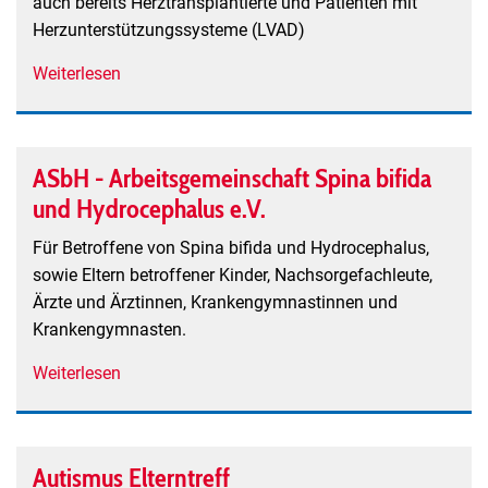
auch bereits Herztransplantierte und Patienten mit
Herzunterstützungssysteme (LVAD)
Weiterlesen
über
Arbeitskreis
Herztransplantation
e.V.
ASbH - Arbeitsgemeinschaft Spina bifida
(AK
und Hydrocephalus e.V.
HTX)
-
Für Betroffene von Spina bifida und Hydrocephalus,
Freiburg
sowie Eltern betroffener Kinder, Nachsorgefachleute,
-
Ärzte und Ärztinnen, Krankengymnastinnen und
Bad
Krankengymnasten.
Krozingen
Weiterlesen
über
ASbH
-
Arbeitsgemeinschaft
Autismus Elterntreff
Spina