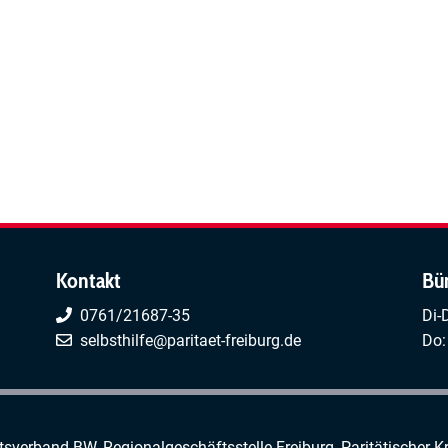
Kontakt
Bü
0761/21687-35
Di-
selbsthilfe@paritaet-freiburg.de
Do:
rtsverband BW, Regionalgeschäftsstelle Freiburg,
Paritätischer K