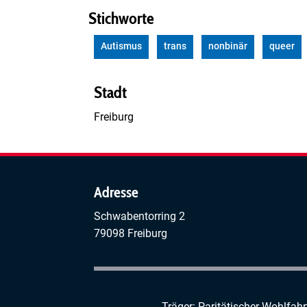
Stichworte
Autismus
trans
nonbinär
queer
Stadt
Freiburg
Adresse
Schwabentorring 2
79098 Freiburg
Träger: Paritätischer Wohlfah