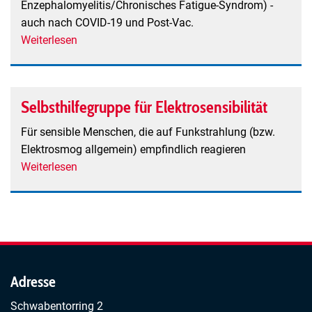
Enzephalomyelitis/Chronisches Fatigue-Syndrom) -
auch nach COVID-19 und Post-Vac.
Weiterlesen
über
ME/CFS-
Selbsthilfe
Freiburg
Selbsthilfegruppe für Elektrosensibilität
Für sensible Menschen, die auf Funkstrahlung (bzw.
Elektrosmog allgemein) empfindlich reagieren
Weiterlesen
über
Selbsthilfegruppe
für
Elektrosensibilität
Adresse
Schwabentorring 2