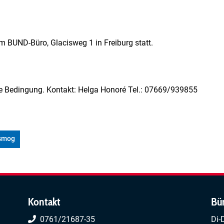
im BUND-Büro, Glacisweg 1 in Freiburg statt.
e Bedingung. Kontakt: Helga Honoré Tel.: 07669/939855
osmog
Kontakt
Bü
0761/21687-35
Di-