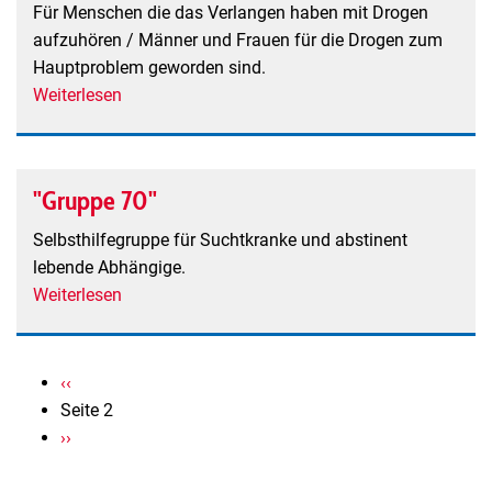
Für Menschen die das Verlangen haben mit Drogen
aufzuhören / Männer und Frauen für die Drogen zum
Hauptproblem geworden sind.
Weiterlesen
über
Narcotics
Anonymous
"Gruppe 70"
Selbsthilfegruppe für Suchtkranke und abstinent
lebende Abhängige.
Weiterlesen
über
"Gruppe
70"
Seitennummerierung
Vorherige
‹‹
Seite
Seite 2
Nächste
››
Seite