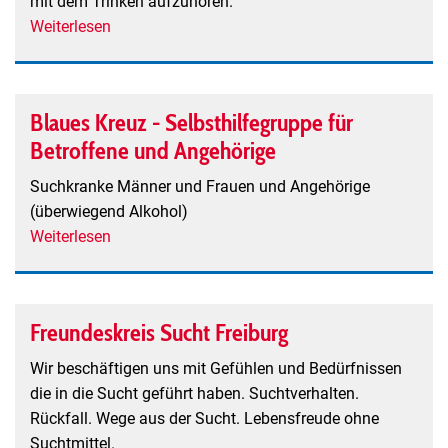
mit dem Trinken aufzuhören.
Weiterlesen
über
AA
-
Anonyme
Blaues Kreuz - Selbsthilfegruppe für
Alkoholiker
Betroffene und Angehörige
Bad
Krozingen
Suchkranke Männer und Frauen und Angehörige
(überwiegend Alkohol)
Weiterlesen
über
Blaues
Kreuz
-
Freundeskreis Sucht Freiburg
Selbsthilfegruppe
für
Wir beschäftigen uns mit Gefühlen und Bedürfnissen
Betroffene
die in die Sucht geführt haben. Suchtverhalten.
und
Rückfall. Wege aus der Sucht. Lebensfreude ohne
Angehörige
Suchtmittel.