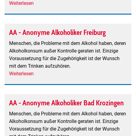
Angehörige
Weiterlesen
über
und
AA
Betroffene
-
Anonyme
AA - Anonyme Alkoholiker Freiburg
Alkoholiker
Breisach
Menschen, die Probleme mit dem Alkohol haben, deren
Alkoholkonsum außer Kontrolle geraten ist. Einzige
Voraussetzung für die Zugehörigkeit ist der Wunsch
mit dem Trinken aufzuhören.
Weiterlesen
über
AA
-
Anonyme
AA - Anonyme Alkoholiker Bad Krozingen
Alkoholiker
Freiburg
Menschen, die Probleme mit dem Alkohol haben, deren
Alkoholkonsum außer Kontrolle geraten ist. Einzige
Voraussetzung für die Zugehörigkeit ist der Wunsch