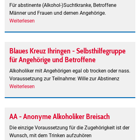
Für abstinente (Alkohol-)Suchtkranke, Betroffene
Männer und Frauen und dernen Angehörige.
Weiterlesen
über
"Selbsthilfegruppen
bei
Problemen
Blaues Kreuz Ihringen - Selbsthilfegruppe
mit
für Angehörige und Betroffene
Alkohol,
Medikamenten
Alkoholiker mit Angehörigen egal ob trocken oder nass.
und
Voraussetzung zur Teilnahme: Wille zur Abstinenz
nicht-
Weiterlesen
über
stoffgebundenen
Blaues
Suchtproblemen
Kreuz
in
Ihringen
Müllheim"
AA - Anonyme Alkoholiker Breisach
-
Selbsthilfegruppe
Die einzige Voraussetzung für die Zugehörigkeit ist der
für
Wunsch, mit dem Trinken aufzuhören