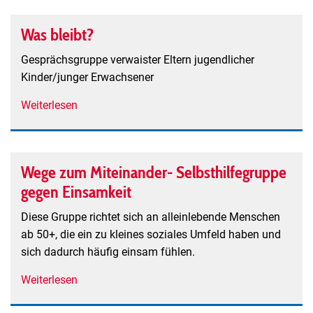
und
Neustadt
Freizeitgruppe
Was bleibt?
für
Menschen
Gesprächsgruppe verwaister Eltern jugendlicher
mit
Kinder/junger Erwachsener
sozialer
Weiterlesen
über
Angst/
Was
sozialer
bleibt?
Phobie
Wege zum Miteinander- Selbsthilfegruppe
gegen Einsamkeit
Diese Gruppe richtet sich an alleinlebende Menschen
ab 50+, die ein zu kleines soziales Umfeld haben und
sich dadurch häufig einsam fühlen.
Weiterlesen
über
Wege