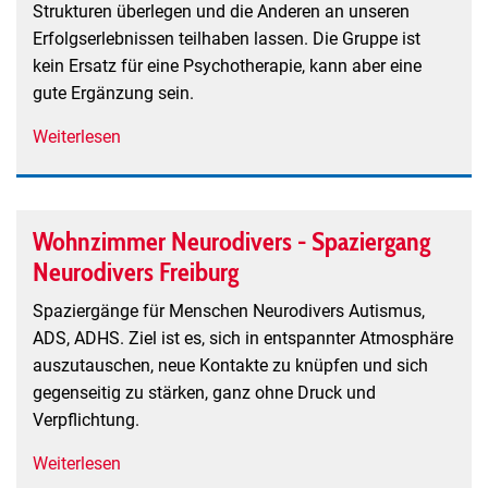
Selbsthilfegruppe
Strukturen überlegen und die Anderen an unseren
für
Erfolgserlebnissen teilhaben lassen. Die Gruppe ist
Trauernde
kein Ersatz für eine Psychotherapie, kann aber eine
gute Ergänzung sein.
Weiterlesen
über
Wie
geht's
weiter
Wohnzimmer Neurodivers - Spaziergang
nach
Neurodivers Freiburg
Psy-
RENA?
Spaziergänge für Menschen Neurodivers Autismus,
ADS, ADHS. Ziel ist es, sich in entspannter Atmosphäre
auszutauschen, neue Kontakte zu knüpfen und sich
gegenseitig zu stärken, ganz ohne Druck und
Verpflichtung.
Weiterlesen
über