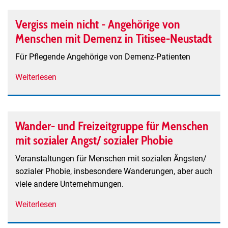
der
Hörgeschädigten
Vergiss mein nicht - Angehörige von
Freiburg
Menschen mit Demenz in Titisee-Neustadt
/
Stegener
Für Pflegende Angehörige von Demenz-Patienten
Wege
Weiterlesen
über
e.V.
Vergiss
-
mein
Mitglied
nicht
im
Wander- und Freizeitgruppe für Menschen
-
Deutschen
mit sozialer Angst/ sozialer Phobie
Angehörige
Schwerhörigenbund
von
e.V.
Veranstaltungen für Menschen mit sozialen Ängsten/
Menschen
sozialer Phobie, insbesondere Wanderungen, aber auch
mit
viele andere Unternehmungen.
Demenz
Weiterlesen
über
in
Wander-
Titisee-