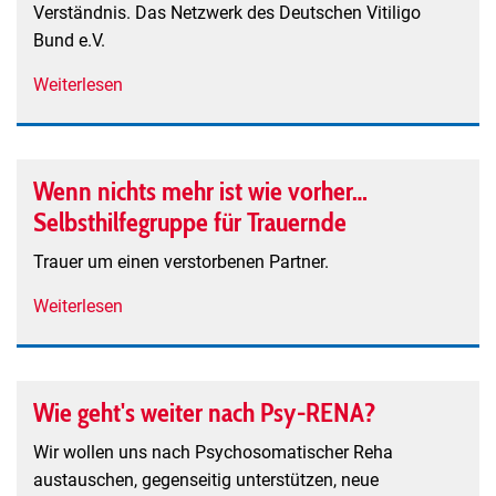
Verständnis. Das Netzwerk des Deutschen Vitiligo
Bund e.V.
Weiterlesen
über
Weiße
Flecken
auf
Wenn nichts mehr ist wie vorher…
der
Selbsthilfegruppe für Trauernde
Haut
-
Trauer um einen verstorbenen Partner.
Diagnose
Weiterlesen
über
Vitiligo
Wenn
nichts
mehr
Wie geht's weiter nach Psy-RENA?
ist
wie
Wir wollen uns nach Psychosomatischer Reha
vorher…
austauschen, gegenseitig unterstützen, neue