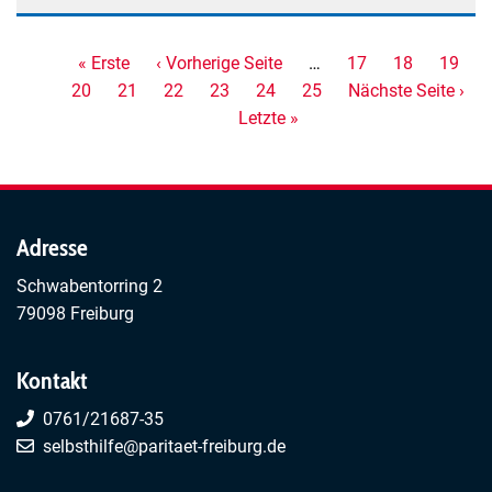
Wohnzimmer
Neurodivers
-
Seitennummerierung
Erste
« Erste
Vorherige
‹ Vorherige Seite
…
Seite
17
Seite
18
Seite
19
Spaziergang
Seite
20
Seite
Seite
21
Seite
Seite
22
Seite
23
Aktuelle
24
Seite
25
Nächste
Nächste Seite ›
Neurodivers
Letzte
Letzte »
Seite
Seite
Freiburg
Seite
Adresse
Schwabentorring 2
79098 Freiburg
Kontakt
0761/21687-35
selbsthilfe@paritaet-freiburg.de