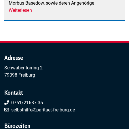
Morbus Basedow, sowie deren Angehörige
Weiterlesen
über
Hashimoto
Thyreoiditis
/
Morbus
Basedow
Selbsthilfegruppe
Adresse
Schwabentorring 2
79098 Freiburg
Kontakt
0761/21687-35
selbsthilfe@paritaet-freiburg.de
Bürozeiten