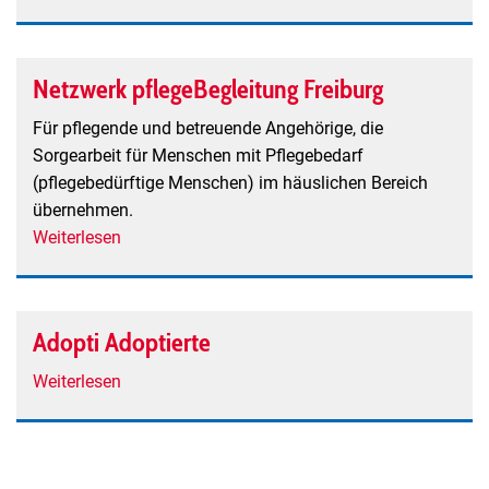
Vergiss
mein
nicht
Netzwerk pflegeBegleitung Freiburg
-
Angehörige
Für pflegende und betreuende Angehörige, die
von
Sorgearbeit für Menschen mit Pflegebedarf
Menschen
(pflegebedürftige Menschen) im häuslichen Bereich
mit
übernehmen.
Demenz
Weiterlesen
über
in
Netzwerk
Titisee-
pflegeBegleitung
Neustadt
Freiburg
Adopti Adoptierte
Weiterlesen
über
Adopti
Adoptierte