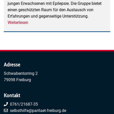
jungen Erwachsenen mit Epilepsie. Die Gruppe bietet
einen geschützten Raum für den Austausch von
Erfahrungen und gegenseitige Unterstützung.
Weiterlesen
über
EpiElternNetz
-
Selbsthilfegruppe
für
Eltern
von
Adresse
Kindern
Schwabentorring 2
und
79098 Freiburg
jungen
Erwachsenen
mit
Kontakt
Epilepsie
0761/21687-35
selbsthilfe@paritaet-freiburg.de