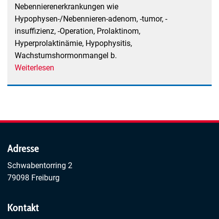
Nebennierenerkrankungen wie
Hypophysen-/Nebennieren-adenom, -tumor, -
insuffizienz, -Operation, Prolaktinom,
Hyperprolaktinämie, Hypophysitis,
Wachstumshormonmangel b.
Weiterlesen
über
Selbsthilfegruppe
für
Hypophysen-
und
Nebennierenerkrankungen
Südbaden
Adresse
e.V.,
Schwabentorring 2
Freiburg
79098 Freiburg
Kontakt