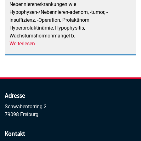
Nebennierenerkrankungen wie
Hypophysen-/Nebennieren-adenom, -tumor, -
insuffizienz, -Operation, Prolaktinom,
Hyperprolaktinämie, Hypophysitis,
Wachstumshormonmangel b.
Weiterlesen
über
Selbsthilfegruppe
für
Hypophysen-
und
Nebennierenerkrankungen
Südbaden
Adresse
e.V.,
Schwabentorring 2
Freiburg
79098 Freiburg
Kontakt