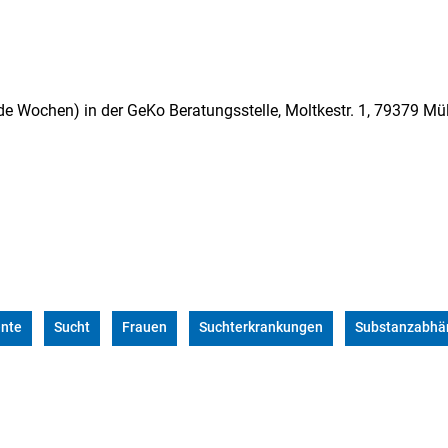
de Wochen) in der GeKo Beratungsstelle, Moltkestr. 1, 79379 M
nte
Sucht
Frauen
Suchterkrankungen
Substanzabhän