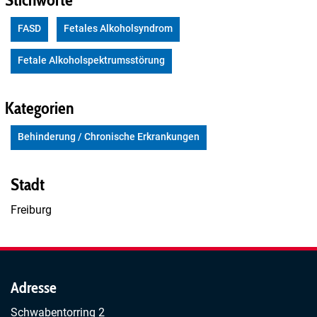
FASD
Fetales Alkoholsyndrom
Fetale Alkoholspektrumsstörung
Kategorien
Behinderung / Chronische Erkrankungen
Stadt
Freiburg
Adresse
Schwabentorring 2