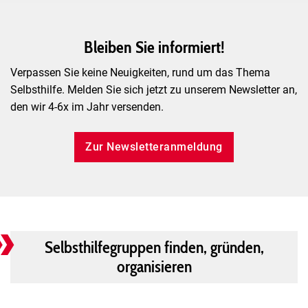
Neue Selbsthilfegruppen
Hier finden Sie die Selbsthilfegruppen
Bleiben Sie informiert!
die sich aktuell in Gründung befinden...
Verpassen Sie keine Neuigkeiten, rund um das Thema
Selbsthilfe. Melden Sie sich jetzt zu unserem Newsletter an,
Neue Gruppen
den wir 4-6x im Jahr versenden.
Zur Newsletteranmeldung
Selbsthilfegruppen finden, gründen,
organisieren