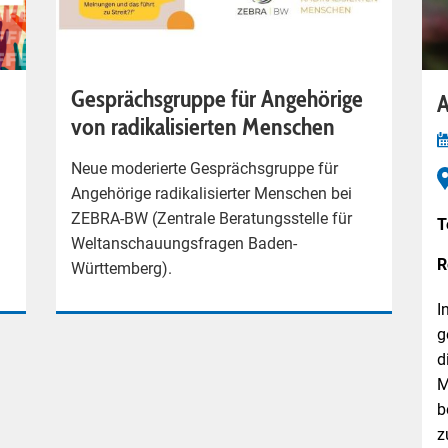
Gesprächsgruppe für Angehörige
A
von radikalisierten Menschen
Neue moderierte Gesprächsgruppe für
Angehörige radikalisierter Menschen bei
ZEBRA-BW (Zentrale Beratungsstelle für
T
Weltanschauungsfragen Baden-
R
Württemberg).
I
g
d
M
b
z